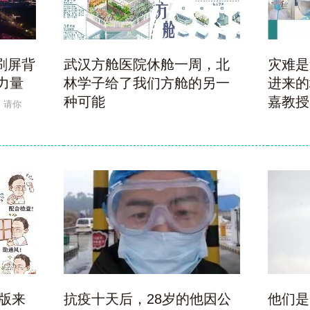
刷屏背
武汉方舱医院休舱一周，北
灾难是
年力量
林学子给了我们方舱的另一
进来的
种可能
嘉教授
。请你
版来
抗疫十天后，28岁的他因公
他们是