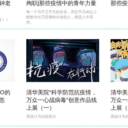
钟老
殉职|那些疫情中的青年力量
那些疫
每一个为守卫平凡的生命，而在平凡岗位上
默默付出乃至牺牲生命的人，都是人中英
载！！
杰。
O的
清华美院“科学防范抗疫情，
清华美
恙
万众一心战病毒”创意作品线
万众一
上展（一）
上展（
用设计为抗疫助力
用设计为