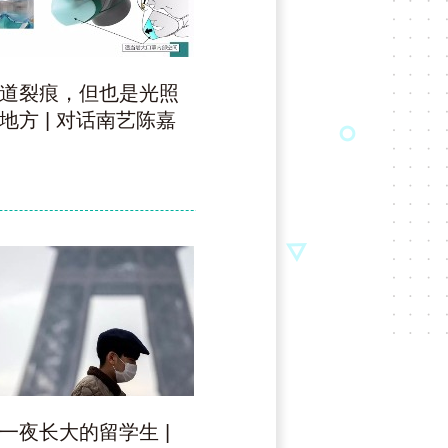
道裂痕，但也是光照
奋战三天两夜，川美速度跑
地方 | 对话南艺陈嘉
赢防疫宣传一线
用设计为抗疫助力
一夜长大的留学生 |
湖美学子用暖心画笔，等武